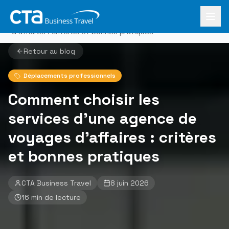
Aller au contenu principal
Accueil
›
Le Mag
Comment choisir les services d'une agence de voyages
›
d'affaires : critères et bonnes pratiques
Retour au blog
Déplacements professionnels
Comment choisir les
services d'une agence de
voyages d'affaires : critères
et bonnes pratiques
CTA Business Travel
8 juin 2026
16
min de lecture