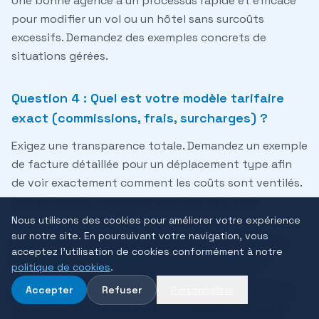
Une bonne agence a un processus rapide et efficace
pour modifier un vol ou un hôtel sans surcoûts
excessifs. Demandez des exemples concrets de
situations gérées.
Question 4 : Quel est votre modèle tarifaire
exact (commissions, frais, surcharges) ?
Exigez une transparence totale. Demandez un exemple
de facture détaillée pour un déplacement type afin
de voir exactement comment les coûts sont ventilés.
Cela évitera les mauvaises surprises plus tard.
Nous utilisons des cookies pour améliorer votre expérience
sur notre site. En poursuivant votre navigation, vous
Question 5 : Avez-vous une équipe dédiée ou
acceptez l'utilisation de cookies conformément à notre
un support mutualisé pour mon compte ?
politique de cookies
.
Une équipe dédiée (même petite) offre une meilleure
Accepter
Refuser
Personnaliser
continuité et une meilleure connaissance de votre