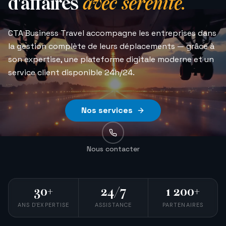
d'affaires
avec sérénité.
CTA Business Travel accompagne les entreprises dans
la gestion complète de leurs déplacements — grâce à
son expertise, une plateforme digitale moderne et un
service client disponible 24h/24.
Nos services
Nous contacter
30+
24/7
1 200+
ANS D'EXPERTISE
ASSISTANCE
PARTENAIRES