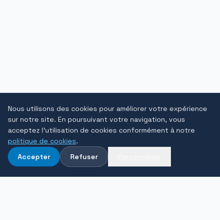
Nous utilisons des cookies pour améliorer votre expérience
sur notre site. En poursuivant votre navigation, vous
acceptez l'utilisation de cookies conformément à notre
politique de cookies
.
Accepter
Refuser
Personnaliser
NEWSLETTER
Actualités business travel dans votre boîte mail.