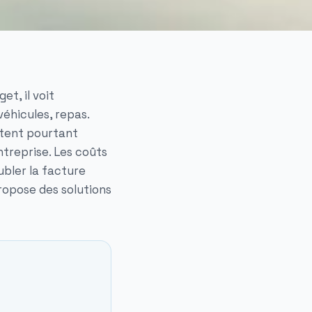
t, il voit
véhicules, repas.
ntent pourtant
treprise. Les coûts
ubler la facture
ropose des solutions