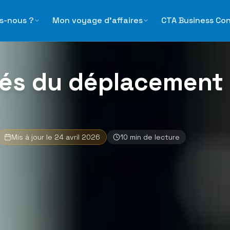
ent professionnel
s-nous ?
Mon voyage d'affaires
CTA Business Co
hés du déplacement
Mis à jour le
24 avril 2026
10
min de lecture