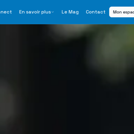
nnect
En savoir plus
Le Mag
Contact
Mon espa