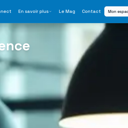
nnect
En savoir plus
Le Mag
Contact
Mon espa
gence