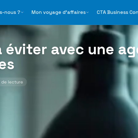
une agence voyage d'affaires
s-nous ?
Mon voyage d'affaires
CTA Business Co
à éviter avec une a
res
 de lecture