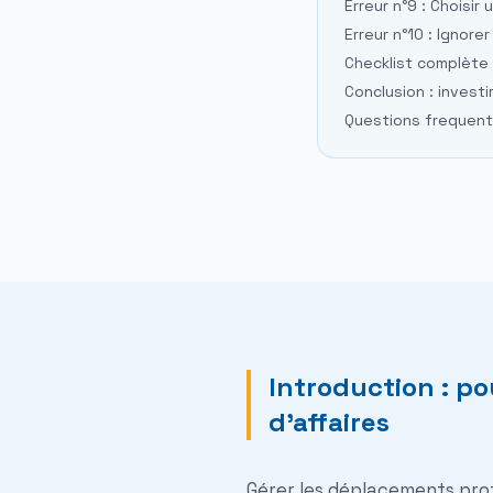
Erreur n°9 : Choisi
Erreur n°10 : Ignore
Checklist complète :
Conclusion : invest
Questions frequen
Introduction : p
d'affaires
Gérer les déplacements prof