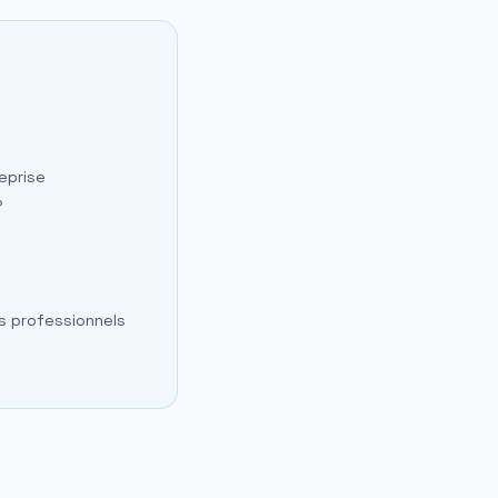
eprise
?
s professionnels