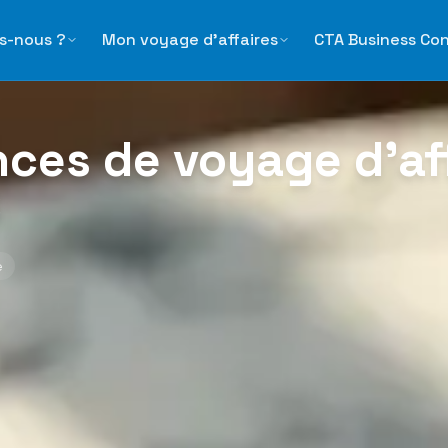
d’affaires en France en 2026
s-nous ?
Mon voyage d'affaires
CTA Business Co
nces de voyage d’af
6
e