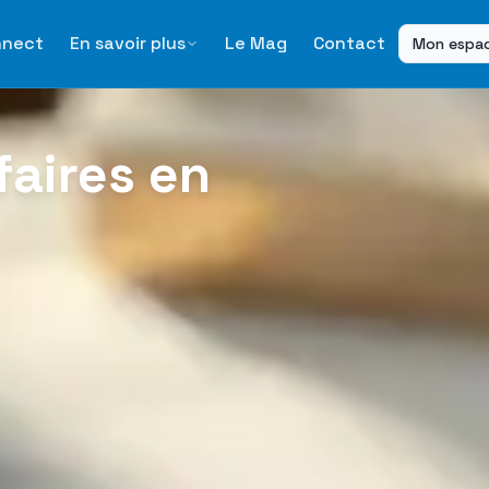
nnect
En savoir plus
Le Mag
Contact
Mon espa
faires en