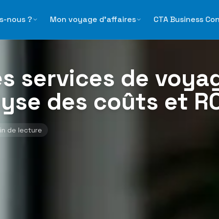
 voyages d'affaires : analyse des coûts et ROI en 2026
s-nous ?
Mon voyage d'affaires
CTA Business Co
des services de voya
alyse des coûts et R
n de lecture