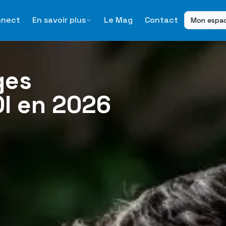
nnect
En savoir plus
Le Mag
Contact
Mon espa
ges
OI en 2026