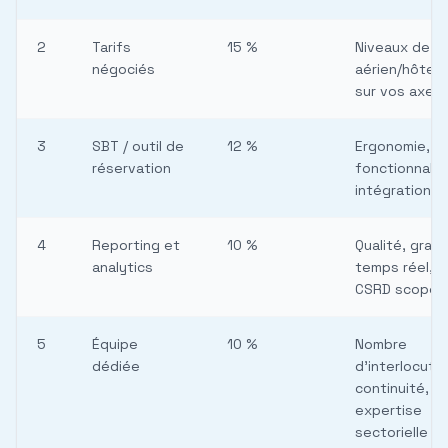
2
Tarifs
15 %
Niveaux de r
négociés
aérien/hôtel/
sur vos axes 
3
SBT / outil de
12 %
Ergonomie,
réservation
fonctionnalit
intégration S
4
Reporting et
10 %
Qualité, granu
analytics
temps réel, 
CSRD scope 
5
Équipe
10 %
Nombre
dédiée
d'interlocute
continuité,
expertise
sectorielle