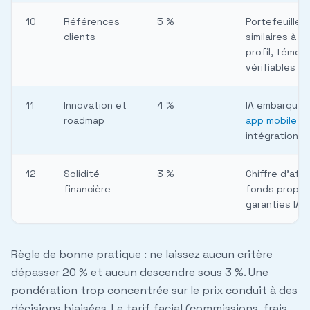
10
Références
5 %
Portefeuille, 
clients
similaires à v
profil, témoi
vérifiables
11
Innovation et
4 %
IA embarquée
roadmap
app mobile
,
intégrations 
12
Solidité
3 %
Chiffre d'affa
financière
fonds propre
garanties IAT
Règle de bonne pratique : ne laissez aucun critère
dépasser 20 % et aucun descendre sous 3 %. Une
pondération trop concentrée sur le prix conduit à des
décisions biaisées. Le tarif facial (commissions, frais