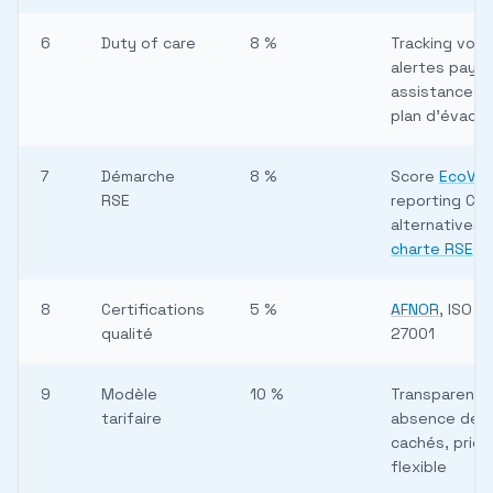
6
Duty of care
8 %
Tracking voy
alertes pays,
assistance 24
plan d'évacua
7
Démarche
8 %
Score
EcoVad
RSE
reporting CO₂
alternatives t
charte RSE
8
Certifications
5 %
AFNOR
, ISO 9
qualité
27001
9
Modèle
10 %
Transparence
tarifaire
absence de f
cachés, prici
flexible