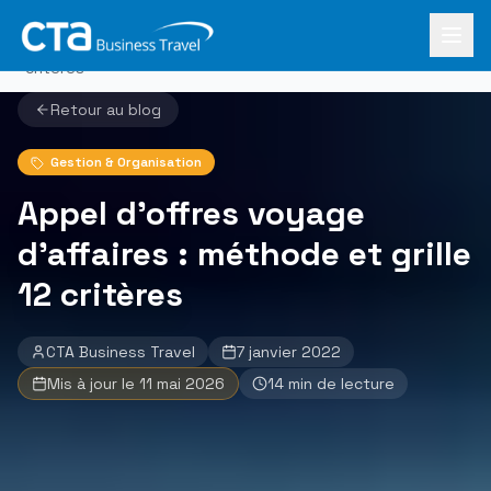
Aller au contenu principal
Accueil
›
Le Mag
Appel d'offres voyage d'affaires : méthode et grille 12
›
critères
Retour au blog
Gestion & Organisation
Appel d'offres voyage
d'affaires : méthode et grille
12 critères
CTA Business Travel
7 janvier 2022
Mis à jour le
11 mai 2026
14
min de lecture