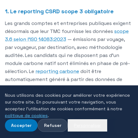
1. Le reporting CSRD scope 3 obligatoire
Les grands comptes et entreprises publiques exigent
désormais que leur TMC fournisse les données
scope
3.6 selon l'ISO 14083:2023
— émissions par voyage,
par voyageur, par destination, avec méthodologie
auditée. Les candidats qui ne disposent pas d'un
module carbone natif sont éliminés en phase de pré-
sélection. Le
reporting carbone
doit être
automatiquement généré à partir des données de
réservation, sans re-saisie.
Nous utilisons des cookies pour améliorer votre expérience
sur notre site. En poursuivant votre navigation, vous
2. La connexion NDC comme pré-requis
acceptez l'utilisation de cookies conformément à notre
politique de cookies
.
Les RFP 2026 exigent que la TMC soit connectée aux
contenus
NDC (New Distribution Capability)
des
Accepter
Refuser
Personnaliser
grandes compagnies aériennes (Air France-KLM,