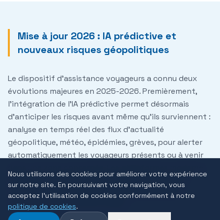
Mise à jour 2026 : IA prédictive et
nouveaux risques géopolitiques
Le dispositif d'assistance voyageurs a connu deux
évolutions majeures en 2025-2026.
Premièrement,
l'intégration de l'IA prédictive
permet désormais
d'anticiper les risques avant même qu'ils surviennent :
analyse en temps réel des flux d'actualité
géopolitique, météo, épidémies, grèves, pour alerter
automatiquement les voyageurs présents ou à venir
dans une zone concernée. Les plateformes modernes
Nous utilisons des cookies pour améliorer votre expérience
(International SOS, Crisis24, GeoPost) proposent
sur notre site. En poursuivant votre navigation, vous
désormais des scores de risque par destination
acceptez l'utilisation de cookies conformément à notre
actualisés toutes les 15 minutes.
politique de cookies
.