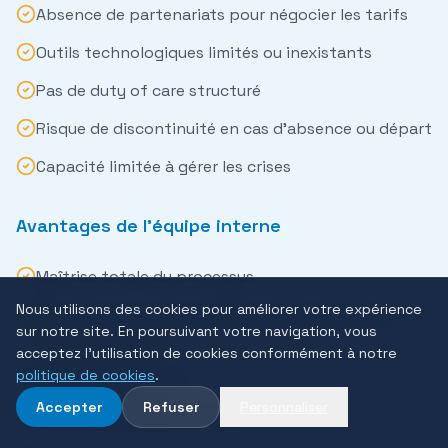
Absence de partenariats pour négocier les tarifs
Outils technologiques limités ou inexistants
Pas de duty of care structuré
Risque de discontinuité en cas d'absence ou départ
Capacité limitée à gérer les crises
Avantages de l'équipe interne
Maîtrise totale du processus
Nous utilisons des cookies pour améliorer votre expérience
Connaissance approfondie de la culture et des
sur notre site. En poursuivant votre navigation, vous
besoins internes
acceptez l'utilisation de cookies conformément à notre
politique de cookies
.
Continuité garantie
Accepter
Refuser
Personnaliser
Pas de dépendance externe