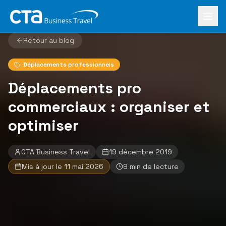
Aller au contenu principal
Accueil
›
Le Mag
›
Déplacements pro commerciaux : organiser et optimiser
Retour au blog
Déplacements professionnels
Déplacements pro
commerciaux : organiser et
optimiser
CTA Business Travel
19 décembre 2019
Mis à jour le
11 mai 2026
9
min de lecture