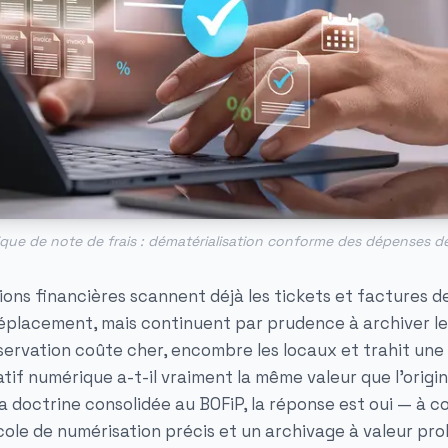
ique de note de frais : dématérialisation conforme des dépenses d
ons financières scannent déjà les tickets et factures de
éplacement, mais continuent par prudence à archiver le
servation coûte cher, encombre les locaux et trahit une
icatif numérique a-t-il vraiment la même valeur que l'origi
a doctrine consolidée au BOFiP, la réponse est oui — à c
ole de numérisation précis et un archivage à valeur pro