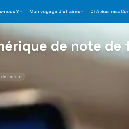
 de frais : guide 2026
s-nous ?
Mon voyage d'affaires
CTA Business Co
mérique de note de f
 de lecture