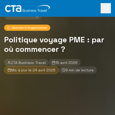
Aller au contenu principal
Accueil
›
Le Mag
›
Politique voyage PME : par où commencer ?
Retour au blog
Gestion & Organisation
Politique voyage PME : par
où commencer ?
CTA Business Travel
15 avril 2026
Mis à jour le
24 avril 2026
9
min de lecture