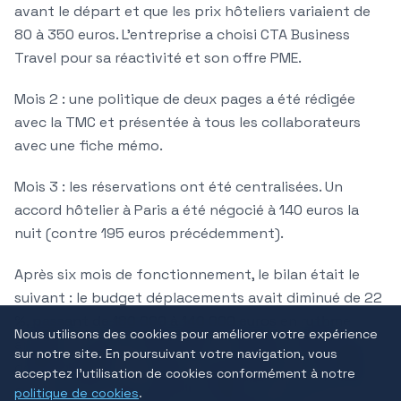
avant le départ et que les prix hôteliers variaient de
80 à 350 euros. L'entreprise a choisi CTA Business
Travel pour sa réactivité et son offre PME.
Mois 2 : une politique de deux pages a été rédigée
avec la TMC et présentée à tous les collaborateurs
avec une fiche mémo.
Mois 3 : les réservations ont été centralisées. Un
accord hôtelier à Paris a été négocié à 140 euros la
nuit (contre 195 euros précédemment).
Après six mois de fonctionnement, le bilan était le
suivant : le budget déplacements avait diminué de 22
%, passant de 180 000 à 140 000 euros en rythme
Nous utilisons des cookies pour améliorer votre expérience
annuel. Le taux de réservation à l'avance était passé
sur notre site. En poursuivant votre navigation, vous
de 60 % à 88 %. Le temps consacré par la comptable
acceptez l'utilisation de cookies conformément à notre
aux notes de frais avait été réduit de trois jours à une
politique de cookies
.