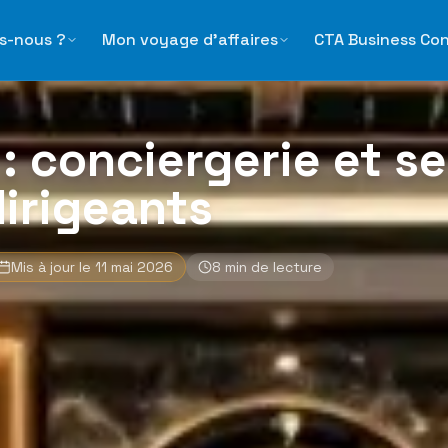
et services premium pour dirigeants
s-nous ?
Mon voyage d'affaires
CTA Business Co
: conciergerie et s
irigeants
Mis à jour le
11 mai 2026
8
min de lecture