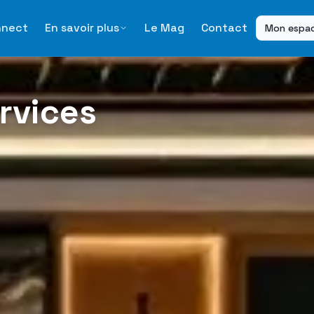
nnect
En savoir plus
Le Mag
Contact
Mon espa
ervices