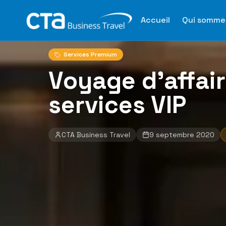
Aller au contenu principal
Accueil
›
Le Mag
›
Voyage d'affaires direction : o
Accueil
Qui somme
Retour au blog
Services Premium
Voyage d'affair
services VIP
CTA Business Travel
9 septembre 2020