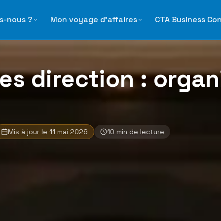
rganisation et services VIP
s-nous ?
Mon voyage d'affaires
CTA Business Co
es direction : organ
Mis à jour le
11 mai 2026
10
min de lecture