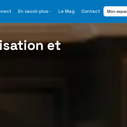
nnect
En savoir plus
Le Mag
Contact
Mon espa
isation et