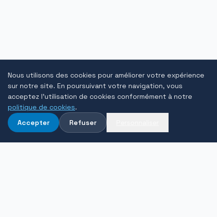
Nous utilisons des cookies pour améliorer votre expérience
sur notre site. En poursuivant votre navigation, vous
acceptez l'utilisation de cookies conformément à notre
politique de cookies
.
Accepter
Refuser
Personnaliser
NEWSLETTER
Actualités business travel dans votre boîte mail.
OK