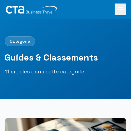
Aller au contenu principal
Accueil
›
Le Mag
›
Guides & Classements
Catégorie
Guides & Classements
11
article
s
dans cette catégorie