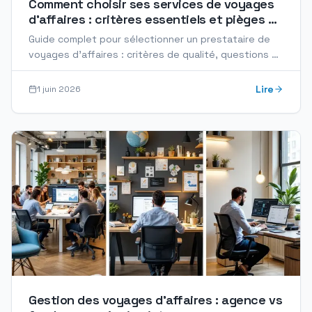
Comment choisir ses services de voyages
d'affaires : critères essentiels et pièges à
éviter
Guide complet pour sélectionner un prestataire de
voyages d'affaires : critères de qualité, questions à
poser, signaux d'alerte et bonnes pratiques
Lire
1 juin 2026
Gestion des voyages d'affaires : agence vs