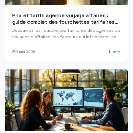
Prix et tarifs agence voyage affaires :
guide complet des fourchettes tarifaires
2026
Découvrez les fourchettes tarifaires des agences de
voyages d'affaires, les facteurs qui influencent les
prix et comment évaluer un devis en 2026.
Lire
2 juin 2026