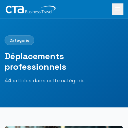
Aller au contenu principal
Accueil
›
Le Mag
›
Déplacements professionnels
Catégorie
Déplacements
professionnels
44
article
s
dans cette catégorie