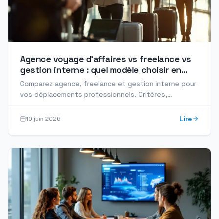
Agence voyage d'affaires vs freelance vs
gestion interne : quel modèle choisir en
2026 ?
Comparez agence, freelance et gestion interne pour
vos déplacements professionnels. Critères,
avantages, inconvénients et cas d'usage en 2026.
Lire
10 juin 2026