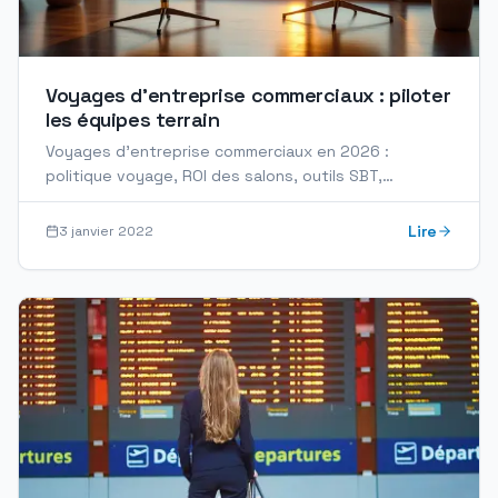
Voyages d'entreprise commerciaux : piloter
les équipes terrain
Voyages d'entreprise commerciaux en 2026 :
politique voyage, ROI des salons, outils SBT,
reporting et RSE pour optimiser les déplacements
des équipes…
Lire
3 janvier 2022