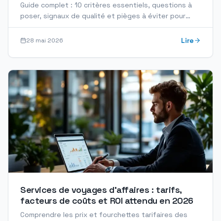
complet
Guide complet : 10 critères essentiels, questions à
poser, signaux de qualité et pièges à éviter pour
sélectionner votre prestataire de mobilité
Lire
28 mai 2026
Services de voyages d'affaires : tarifs,
facteurs de coûts et ROI attendu en 2026
Comprendre les prix et fourchettes tarifaires des