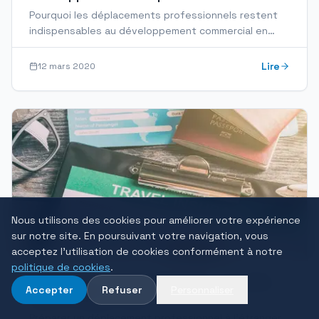
Pourquoi les déplacements professionnels restent
indispensables au développement commercial en
2026 : ROI, politique voyage, CSRD et gestion
efficace.
Lire
12 mars 2020
Nous utilisons des cookies pour améliorer votre expérience
sur notre site. En poursuivant votre navigation, vous
acceptez l'utilisation de cookies conformément à notre
politique de cookies
.
Déplacements pro à l'étranger : sécurité,
Accepter
Refuser
Personnaliser
visa et duty of care
Préparer un déplacement professionnel à l'étranger