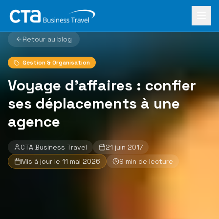
Aller au contenu principal
Accueil
›
Le Mag
›
Voyage d'affaires : confier ses déplacements à une agence
Retour au blog
Gestion & Organisation
Voyage d'affaires : confier
ses déplacements à une
agence
CTA Business Travel
21 juin 2017
Mis à jour le
11 mai 2026
9
min de lecture