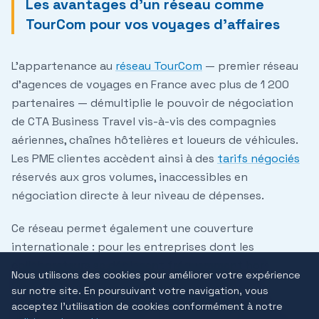
Les avantages d'un réseau comme
TourCom pour vos voyages d'affaires
L'appartenance au
réseau TourCom
— premier réseau
d'agences de voyages en France avec plus de 1 200
partenaires — démultiplie le pouvoir de négociation
de CTA Business Travel vis-à-vis des compagnies
aériennes, chaînes hôtelières et loueurs de véhicules.
Les PME clientes accèdent ainsi à des
tarifs négociés
réservés aux gros volumes, inaccessibles en
négociation directe à leur niveau de dépenses.
Ce réseau permet également une couverture
internationale : pour les entreprises dont les
collaborateurs se déplacent fréquemment hors
Nous utilisons des cookies pour améliorer votre expérience
d'Europe, nos partenaires locaux assurent une
sur notre site. En poursuivant votre navigation, vous
continuité de service dans les principales zones
acceptez l'utilisation de cookies conformément à notre