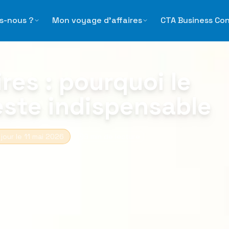
 le déplacement reste indispensable
s-nous ?
Mon voyage d'affaires
CTA Business Co
res : pourquoi le
ste indispensable
 jour le
11 mai 2026
9
min de lecture