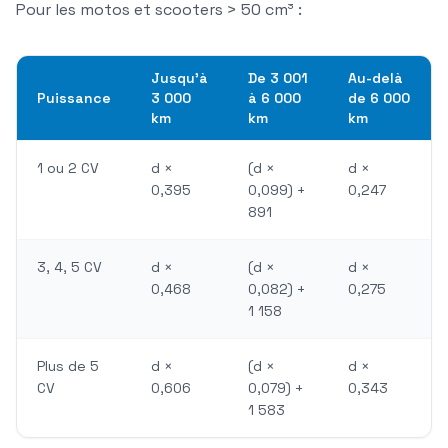
Pour les motos et scooters > 50 cm³ :
Jusqu'à
De 3 001
Au-delà
Puissance
3 000
à 6 000
de 6 000
km
km
km
1 ou 2 CV
d ×
(d ×
d ×
0,395
0,099) +
0,247
891
3, 4, 5 CV
d ×
(d ×
d ×
0,468
0,082) +
0,275
1 158
Plus de 5
d ×
(d ×
d ×
CV
0,606
0,079) +
0,343
1 583