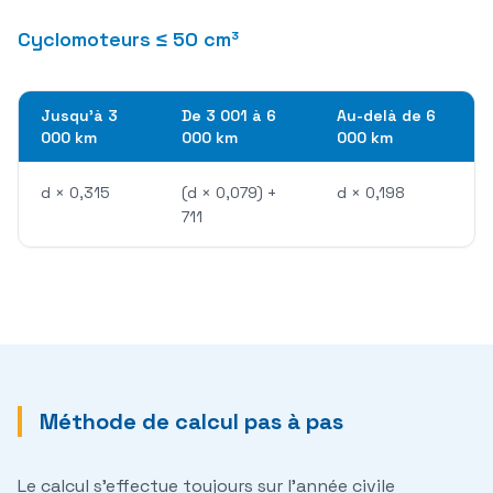
Cyclomoteurs ≤ 50 cm³
Jusqu'à 3
De 3 001 à 6
Au-delà de 6
000 km
000 km
000 km
d × 0,315
(d × 0,079) +
d × 0,198
711
Méthode de calcul pas à pas
Le calcul s'effectue toujours sur l'
année civile