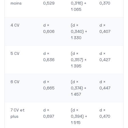
moins
0,529
0,316) +
0,370
1 065
4 CV
d ×
(d ×
d ×
0,606
0,340) +
0,407
1 330
5 CV
d ×
(d ×
d ×
0,636
0,357) +
0,427
1 395
6 CV
d ×
(d ×
d ×
0,665
0,374) +
0,447
1 457
7 CV et
d ×
(d ×
d ×
plus
0,697
0,394) +
0,470
1 515