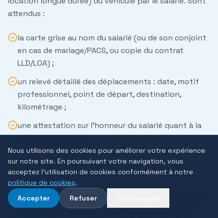
location longue durée) du véhicule par le salarié. Sont
attendus :
la
carte grise
au nom du salarié (ou de son conjoint
en cas de mariage/PACS, ou copie du contrat
LLD/LOA) ;
un
relevé détaillé des déplacements
: date, motif
professionnel, point de départ, destination,
kilométrage ;
une
attestation sur l'honneur
du salarié quant à la
réalité des trajets ;
Nous utilisons des cookies pour améliorer votre expérience
la
preuve d'assurance
professionnelle ou
sur notre site. En poursuivant votre navigation, vous
couverture déplacements pro.
acceptez l'utilisation de cookies conformément à notre
politique de cookies
.
L'avènement de la
dématérialisation des notes de frais
Accepter
Refuser
Personnaliser
facilite cette tenue de registre : l'application mobile